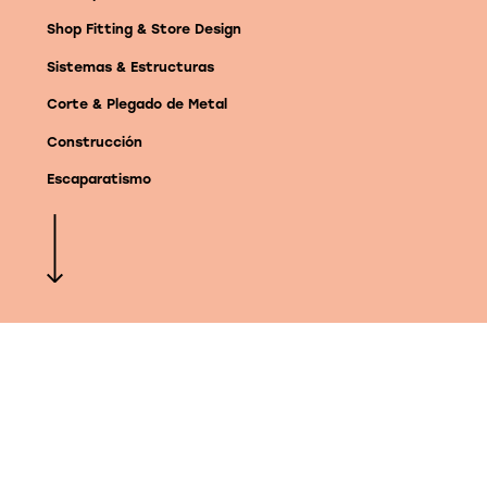
Shop Fitting & Store Design
Sistemas & Estructuras
Corte & Plegado de Metal
Construcción
Escaparatismo
©KIMAK. All rights reserved
Desarrollamos tu proyecto
en cualquier parte del
mundo