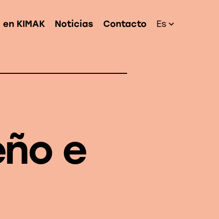
a en KIMAK
Noticias
Contacto
Es
eño e