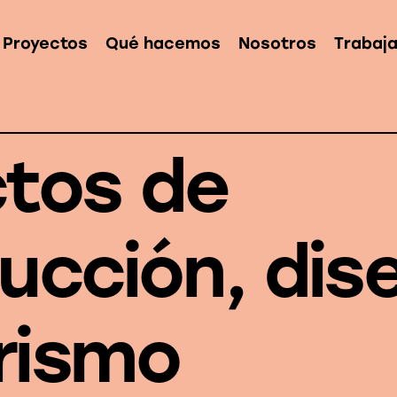
Proyectos
Qué hacemos
Nosotros
Trabaj
tos de
ucción, dis
orismo