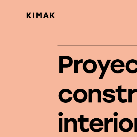
Proyec
constr
interi